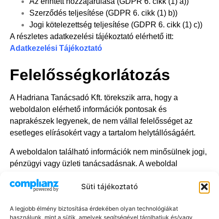
Az érintett hozzájárulása (GDPR 6. cikk (1) a))
Szerződés teljesítése (GDPR 6. cikk (1) b))
Jogi kötelezettség teljesítése (GDPR 6. cikk (1) c))
A részletes adatkezelési tájékoztató elérhető itt:
Adatkezelési Tájékoztató
Felelősségkorlátozás
A Hadriana Tanácsadó Kft. törekszik arra, hogy a
weboldalon elérhető információk pontosak és
naprakészek legyenek, de nem vállal felelősséget az
esetleges elírásokért vagy a tartalom helytállóságáért.
A weboldalon található információk nem minősülnek jogi,
pénzügyi vagy üzleti tanácsadásnak. A weboldal
használata
saját felelősségre történik
, és a Hadriana
Süti tájékoztató
Tanácsadó Kft. nem vállal felelősséget az esetleges
károkért, amelyek a weboldal használatából adódnak.
A legjobb élmény biztosítása érdekében olyan technológiákat
használunk, mint a sütik, amelyek segítségével tárolhatjuk és/vagy