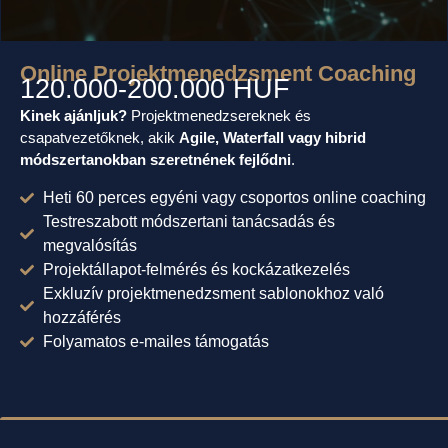
Online Projektmenedzsment Coaching
120.000-200.000 HUF
Kinek ajánljuk?
Projektmenedzsereknek és
csapatvezetőknek, akik
Agile, Waterfall vagy hibrid
módszertanokban szeretnének fejlődni
.
Heti 60 perces egyéni vagy csoportos online coaching
Testreszabott módszertani tanácsadás és
megvalósítás
Projektállapot-felmérés és kockázatkezelés
Exkluzív projektmenedzsment sablonokhoz való
hozzáférés
Folyamatos e-mailes támogatás