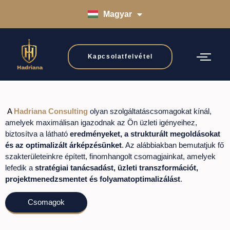
Magyar
English
Kapcsolatfelvétel
A
Hadriana Consulting
olyan szolgáltatáscsomagokat kínál,
amelyek maximálisan igazodnak az Ön üzleti igényeihez,
biztosítva a látható
eredményeket, a strukturált megoldásokat
és az optimalizált árképzésünket
. Az alábbiakban bemutatjuk fő
szakterületeinkre épített, finomhangolt csomagjainkat, amelyek
lefedik a
stratégiai tanácsadást, üzleti transzformációt,
projektmenedzsmentet és folyamatoptimalizálást
.
Csomagok