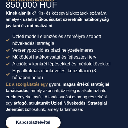
850,000 HUF
Kinek ajánljuk?
Kis- és középvállalkozások számára,
amelyek
üzleti működésüket szeretnék hatékonyság
javítani és optimalizálni
.
Üzleti modell elemzés és személyre szabott
növekedési stratégia
Versenypozíció és piaci helyzetfelmérés
Működési hatékonysági és fejlesztési terv
Akcióterv konkrét lépésekkel és mérföldkövekkel
Egy alkalmas utánkövetési konzultáció (3
hónapon belül)
Ez a szolgáltatás egy
gyors, magas értékű stratégiai
tanácsadás
, amely azonnali, üzletileg is alkalmazható
eredményeket nyújt. A tanácsadási csomag részeként
egy
átfogó, strukturált Üzleti Növekedési Stratégiai
Jelentést
biztosítunk, amely tartalmazza:
Kapcsolatfelvétel