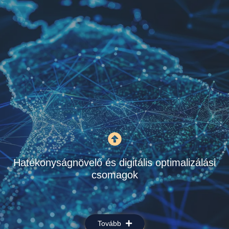
Hatékonyságnövelő és digitális optimalizálási
csomagok
Tovább