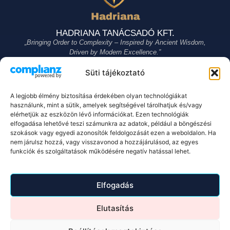
HADRIANA TANÁCSADÓ KFT.
„Bringing Order to Complexity – Inspired by Ancient Wisdom,
Driven by Modern Excellence.”
Süti tájékoztató
A legjobb élmény biztosítása érdekében olyan technológiákat
Oldalaink
Dokumentumok
használunk, mint a sütik, amelyek segítségével tárolhatjuk és/vagy
Kezdőlap
Süti(cookie)
elérhetjük az eszközön lévő információkat. Ezen technológiák
Szolgáltatások
Adtakezelés
elfogadása lehetővé teszi számunkra az adatok, például a böngészési
Blog
Impresszum
szokások vagy egyedi azonosítók feldolgozását ezen a weboldalon. Ha
Hadriana
Módszertan
nem járulsz hozzá, vagy visszavonod a hozzájárulásod, az egyes
funkciók és szolgáltatások működésére negatív hatással lehet.
Konzultációs lehetőség
Elérhetőségek
Elfogadás
Időpont foglalás
+36/20-210-3672
8:00-16:00
Wechat
info@hadriana.hu
Elutasítás
Viber
Időpontfoglalás
Whatsup