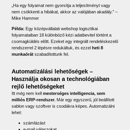
„Ha egy folyamat nem gyorsítja a teljesítményt vagy
nem csökkenti a hibákat, akkor az valójában akadály.” –
Mike Hammer
Példa:
Egy középvállalati webshop logisztikai
folyamataiban 18 különböző kézi adatbevitel történt a
csomagküldés előtt. Ezeket egy integrált rendeléskezelő
rendszerrel 2 lépésre redukáltuk, és ezzel
heti 8
munkaórát
szabadítottunk fel.
Automatizálási lehetőségek –
Használja okosan a technológiában
rejlő lehetőségeket
Itt még nem kell
mesterséges intelligencia, sem
milliós ERP-rendszer.
Már egy egyszerű, jól beállított
sablon vagy szoftver is csodákra képes. Automatizálni
lehet:
számlázást
e-mail válaszokat