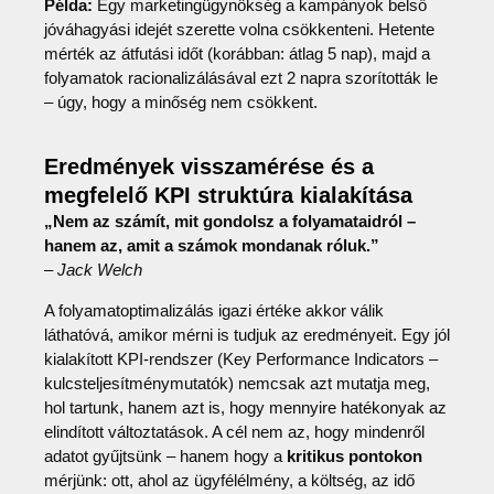
Példa:
Egy marketingügynökség a kampányok belső
jóváhagyási idejét szerette volna csökkenteni. Hetente
mérték az átfutási időt (korábban: átlag 5 nap), majd a
folyamatok racionalizálásával ezt 2 napra szorították le
– úgy, hogy a minőség nem csökkent.
Eredmények visszamérése és a
megfelelő KPI struktúra kialakítása
„Nem az számít, mit gondolsz a folyamataidról –
hanem az, amit a számok mondanak róluk.”
–
Jack Welch
A folyamatoptimalizálás igazi értéke akkor válik
láthatóvá, amikor mérni is tudjuk az eredményeit. Egy jól
kialakított KPI-rendszer (Key Performance Indicators –
kulcsteljesítménymutatók) nemcsak azt mutatja meg,
hol tartunk, hanem azt is, hogy mennyire hatékonyak az
elindított változtatások. A cél nem az, hogy mindenről
adatot gyűjtsünk – hanem hogy a
kritikus pontokon
mérjünk: ott, ahol az ügyfélélmény, a költség, az idő