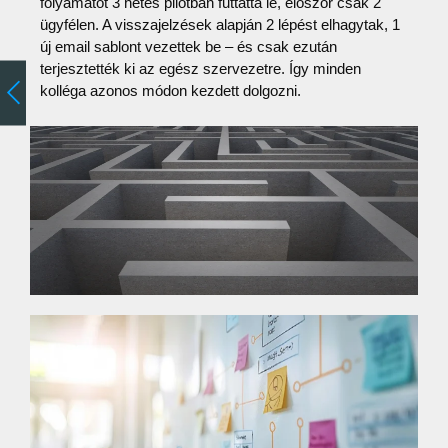
folyamatot 3 hetes pilotban futtatta le, először csak 2
ügyfélen. A visszajelzések alapján 2 lépést elhagytak, 1
új email sablont vezettek be – és csak ezután
terjesztették ki az egész szervezetre. Így minden
kolléga azonos módon kezdett dolgozni.