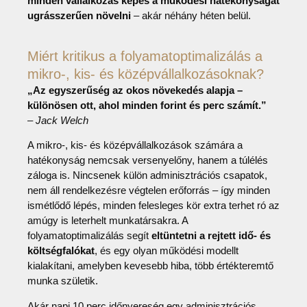
minden vállalkozás képes a működési hatékonyságát
ugrásszerűen növelni
– akár néhány héten belül.
Miért kritikus a folyamatoptimalizálás a
mikro-, kis- és középvállalkozásoknak?
„Az egyszerűség az okos növekedés alapja –
különösen ott, ahol minden forint és perc számít.”
–
Jack Welch
A mikro-, kis- és középvállalkozások számára a
hatékonyság nemcsak versenyelőny, hanem a túlélés
záloga is. Nincsenek külön adminisztrációs csapatok,
nem áll rendelkezésre végtelen erőforrás – így minden
ismétlődő lépés, minden felesleges kör extra terhet ró az
amúgy is leterhelt munkatársakra. A
folyamatoptimalizálás segít
eltüntetni a rejtett idő- és
költségfalókat
, és egy olyan működési modellt
kialakítani, amelyben kevesebb hiba, több értékteremtő
munka születik.
Akár napi 10 perc időnyereség egy adminisztrációs