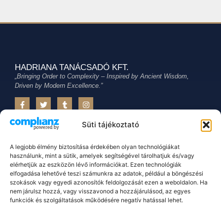
HADRIANA TANÁCSADÓ KFT.
„Bringing Order to Complexity – Inspired by Ancient Wisdom,
Driven by Modern Excellence.”
Süti tájékoztató
Hírlevél feliratkozás
A legjobb élmény biztosítása érdekében olyan technológiákat
Feliratkozás
használunk, mint a sütik, amelyek segítségével tárolhatjuk és/vagy
elérhetjük az eszközön lévő információkat. Ezen technológiák
elfogadása lehetővé teszi számunkra az adatok, például a böngészési
Oldalaink
Dokumentumok
szokások vagy egyedi azonosítók feldolgozását ezen a weboldalon. Ha
Kezdőlap
Süti(cookie)
nem járulsz hozzá, vagy visszavonod a hozzájárulásod, az egyes
Szolgáltatások
Adtakezelés
funkciók és szolgáltatások működésére negatív hatással lehet.
Blog
Impresszum
Hadriana
Módszertan