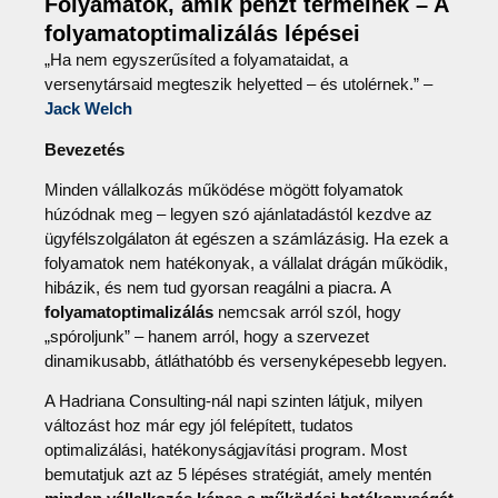
Folyamatok, amik pénzt termelnek – A
folyamatoptimalizálás lépései
„Ha nem egyszerűsíted a folyamataidat, a
versenytársaid megteszik helyetted – és utolérnek.” –
Jack Welch
Bevezetés
Minden vállalkozás működése mögött folyamatok
húzódnak meg – legyen szó ajánlatadástól kezdve az
ügyfélszolgálaton át egészen a számlázásig. Ha ezek a
folyamatok nem hatékonyak, a vállalat drágán működik,
hibázik, és nem tud gyorsan reagálni a piacra. A
folyamatoptimalizálás
nemcsak arról szól, hogy
„spóroljunk” – hanem arról, hogy a szervezet
dinamikusabb, átláthatóbb és versenyképesebb legyen.
A Hadriana Consulting-nál napi szinten látjuk, milyen
változást hoz már egy jól felépített, tudatos
optimalizálási, hatékonyságjavítási program. Most
bemutatjuk azt az 5 lépéses stratégiát, amely mentén