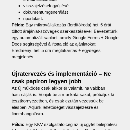
visszajelzések gyűjtését
dokumentumgenerálást
riportálást.
Példa:
Egy mikrovállalkozás (fordítóiroda) heti 6 órát
töltött árajánlat-szövegek szerkesztésével. Bevezettünk
egy automatizált sablont, amely Google Forms + Google
Docs segítségével állította elő az ajánlatokat.
Eredmény: heti 5 óra megtakarítás + egységes
megjelenés.
Újratervezés és implementáció – Ne
csak papíron legyen jobb
Az új működés csak akkor ér valamit, ha valóban
használják is. Vonjuk be a munkatársakat, próbáljuk ki
tesztkörnyezetben, és csak ezután vezessük be
élesben. Adjunk lehetőséget visszajelzésre és
finomhangolásra.
Példa:
Egy KKV szolgáltató cég az új ügyfél beléptetési