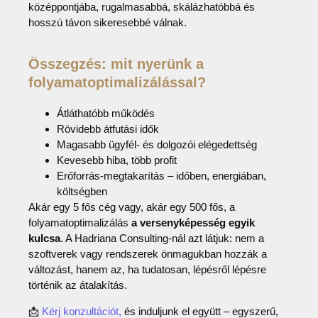
középpontjába, rugalmasabbá, skálázhatóbbá és
hosszú távon sikeresebbé válnak.
Összegzés: mit nyerünk a
folyamatoptimalizálással?
Átláthatóbb működés
Rövidebb átfutási idők
Magasabb ügyfél- és dolgozói elégedettség
Kevesebb hiba, több profit
Erőforrás-megtakarítás – időben, energiában,
költségben
Akár egy 5 fős cég vagy, akár egy 500 fős, a
folyamatoptimalizálás
a versenyképesség egyik
kulcsa
. A Hadriana Consulting-nál azt látjuk: nem a
szoftverek vagy rendszerek önmagukban hozzák a
változást, hanem az, ha tudatosan, lépésről lépésre
történik az átalakítás.
📩
Kérj konzultációt,
és induljunk el együtt – egyszerű,