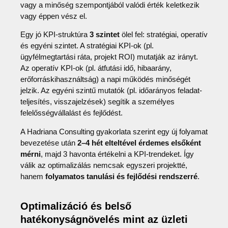
vagy a minőség szempontjából valódi érték keletkezik
vagy éppen vész el.
Egy jó KPI-struktúra
3 szintet
ölel fel: stratégiai, operatív
és egyéni szintet. A stratégiai KPI-ok (pl.
ügyfélmegtartási ráta, projekt ROI) mutatják az irányt.
Az operatív KPI-ok (pl. átfutási idő, hibaarány,
erőforráskihasználtság) a napi működés minőségét
jelzik. Az egyéni szintű mutatók (pl. időarányos feladat-
teljesítés, visszajelzések) segítik a személyes
felelősségvállalást és fejlődést.
A Hadriana Consulting gyakorlata szerint egy új folyamat
bevezetése után
2–4 hét elteltével érdemes elsőként
mérni
, majd 3 havonta értékelni a KPI-trendeket. Így
válik az optimalizálás nemcsak egyszeri projektté,
hanem
folyamatos tanulási és fejlődési rendszerré
.
Optimalizáció és belső
hatékonyságnövelés mint az üzleti