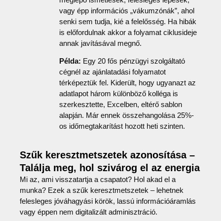
vagy épp információs „vákumzónák”, ahol
senki sem tudja, kié a felelősség. Ha hibák
is előfordulnak akkor a folyamat ciklusideje
annak javításával megnő.
Példa:
Egy 20 fős pénzügyi szolgáltató
cégnél az ajánlatadási folyamatot
térképeztük fel. Kiderült, hogy ugyanazt az
adatlapot három különböző kolléga is
szerkesztette, Excelben, eltérő sablon
alapján. Már ennek összehangolása 25%-
os időmegtakarítást hozott heti szinten.
Szűk keresztmetszetek azonosítása –
Találja meg, hol szivárog el az energia
Mi az, ami visszatartja a csapatot? Hol akad el a
munka? Ezek a szűk keresztmetszetek – lehetnek
felesleges jóváhagyási körök, lassú információáramlás
vagy éppen nem digitalizált adminisztráció.