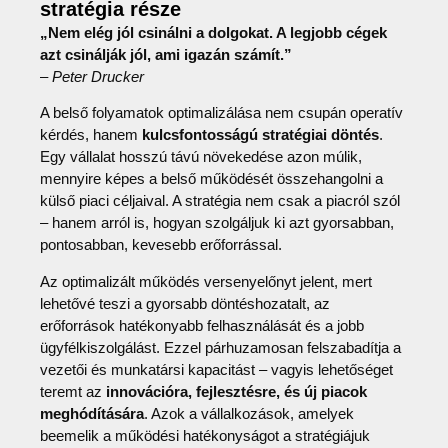
stratégia része
„Nem elég jól csinálni a dolgokat. A legjobb cégek
azt csinálják jól, ami igazán számít.”
–
Peter Drucker
A belső folyamatok optimalizálása nem csupán operatív
kérdés, hanem
kulcsfontosságú stratégiai döntés
.
Egy vállalat hosszú távú növekedése azon múlik,
mennyire képes a belső működését összehangolni a
külső piaci céljaival. A stratégia nem csak a piacról szól
– hanem arról is, hogyan szolgáljuk ki azt gyorsabban,
pontosabban, kevesebb erőforrással.
Az optimalizált működés versenyelőnyt jelent, mert
lehetővé teszi a gyorsabb döntéshozatalt, az
erőforrások hatékonyabb felhasználását és a jobb
ügyfélkiszolgálást. Ezzel párhuzamosan felszabadítja a
vezetői és munkatársi kapacitást – vagyis lehetőséget
teremt az
innovációra, fejlesztésre, és új piacok
meghódítására
. Azok a vállalkozások, amelyek
beemelik a működési hatékonyságot a stratégiájuk