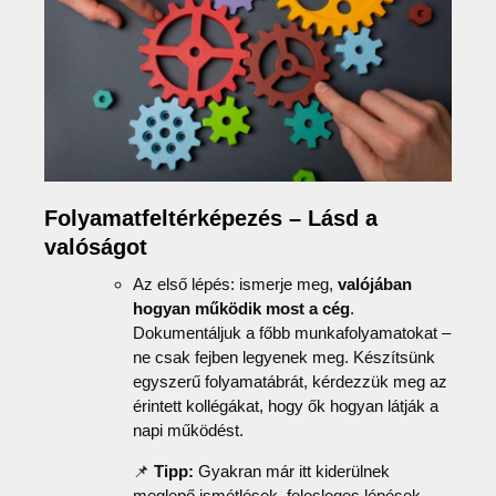
Folyamatfeltérképezés – Lásd a
valóságot
Az első lépés: ismerje meg,
valójában
hogyan működik most a cég
.
Dokumentáljuk a főbb munkafolyamatokat –
ne csak fejben legyenek meg. Készítsünk
egyszerű folyamatábrát, kérdezzük meg az
érintett kollégákat, hogy ők hogyan látják a
napi működést.
📌
Tipp:
Gyakran már itt kiderülnek
meglepő ismétlések, felesleges lépések,