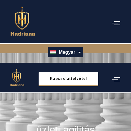
Magyar
English
Kapcsolatfelvétel
üzleti agilitás